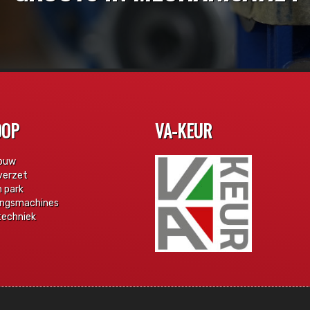
OOP
VA-KEUR
ouw
verzet
n park
ingsmachines
techniek