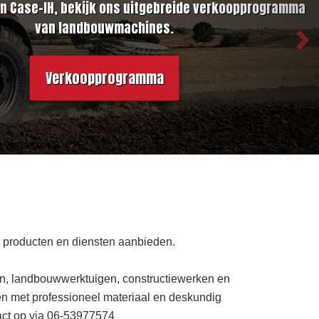
van Case-IH, bekijk ons uitgebreide verkoopprogramma
van landbouwmachines.
Verkoopprogramma
e producten en diensten aanbieden.
ren, landbouwwerktuigen, constructiewerken en
en met professioneel materiaal en deskundig
act op via 06-53977574