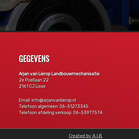
GEGEVENS
Arjan van Lierop Landbouwmechanisatie
2e Poellaan 22
2161 CJ Lisse
Email: info@arjanvanlierop.nl
Telefoon algemeen: 06-51273345
Telefoon afdeling verkoop: 06-53977574
Created by A.I.B.